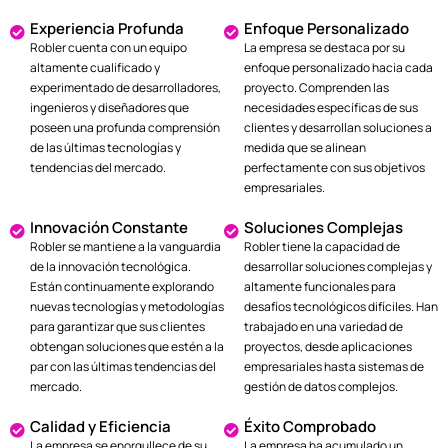
Experiencia Profunda
Enfoque Personalizado
Robler cuenta con un equipo
La empresa se destaca por su
altamente cualificado y
enfoque personalizado hacia cada
experimentado de desarrolladores,
proyecto. Comprenden las
ingenieros y diseñadores que
necesidades específicas de sus
poseen una profunda comprensión
clientes y desarrollan soluciones a
de las últimas tecnologías y
medida que se alinean
tendencias del mercado.
perfectamente con sus objetivos
empresariales.
Innovación Constante
Soluciones Complejas
Robler se mantiene a la vanguardia
Robler tiene la capacidad de
de la innovación tecnológica.
desarrollar soluciones complejas y
Están continuamente explorando
altamente funcionales para
nuevas tecnologías y metodologías
desafíos tecnológicos difíciles. Han
para garantizar que sus clientes
trabajado en una variedad de
obtengan soluciones que estén a la
proyectos, desde aplicaciones
par con las últimas tendencias del
empresariales hasta sistemas de
mercado.
gestión de datos complejos.
Calidad y Eficiencia
Éxito Comprobado
La empresa se enorgullece de su
La empresa ha acumulado un