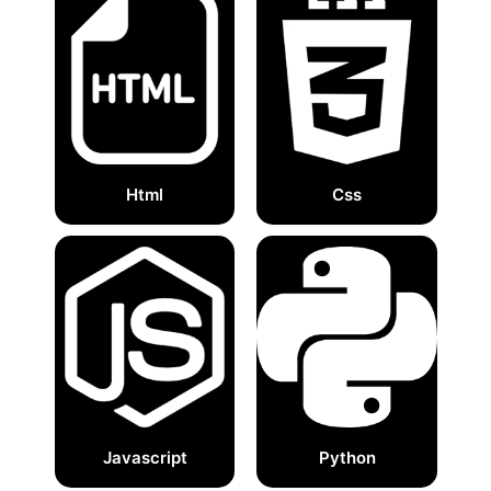
Html
Css
Javascript
Python