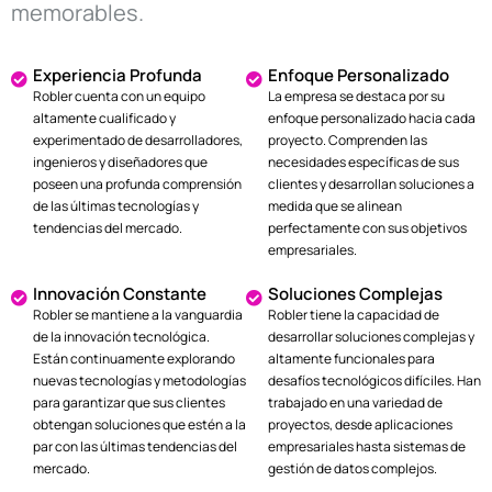
memorables.
Experiencia Profunda
Enfoque Personalizado
Robler cuenta con un equipo
La empresa se destaca por su
altamente cualificado y
enfoque personalizado hacia cada
experimentado de desarrolladores,
proyecto. Comprenden las
ingenieros y diseñadores que
necesidades específicas de sus
poseen una profunda comprensión
clientes y desarrollan soluciones a
de las últimas tecnologías y
medida que se alinean
tendencias del mercado.
perfectamente con sus objetivos
empresariales.
Innovación Constante
Soluciones Complejas
Robler se mantiene a la vanguardia
Robler tiene la capacidad de
de la innovación tecnológica.
desarrollar soluciones complejas y
Están continuamente explorando
altamente funcionales para
nuevas tecnologías y metodologías
desafíos tecnológicos difíciles. Han
para garantizar que sus clientes
trabajado en una variedad de
obtengan soluciones que estén a la
proyectos, desde aplicaciones
par con las últimas tendencias del
empresariales hasta sistemas de
mercado.
gestión de datos complejos.