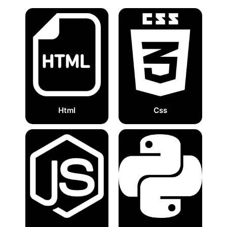
Html
Css