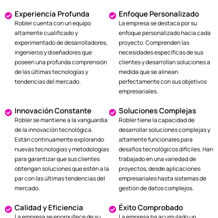
Experiencia Profunda
Enfoque Personalizado
Robler cuenta con un equipo
La empresa se destaca por su
altamente cualificado y
enfoque personalizado hacia cada
experimentado de desarrolladores,
proyecto. Comprenden las
ingenieros y diseñadores que
necesidades específicas de sus
poseen una profunda comprensión
clientes y desarrollan soluciones a
de las últimas tecnologías y
medida que se alinean
tendencias del mercado.
perfectamente con sus objetivos
empresariales.
Innovación Constante
Soluciones Complejas
Robler se mantiene a la vanguardia
Robler tiene la capacidad de
de la innovación tecnológica.
desarrollar soluciones complejas y
Están continuamente explorando
altamente funcionales para
nuevas tecnologías y metodologías
desafíos tecnológicos difíciles. Han
para garantizar que sus clientes
trabajado en una variedad de
obtengan soluciones que estén a la
proyectos, desde aplicaciones
par con las últimas tendencias del
empresariales hasta sistemas de
mercado.
gestión de datos complejos.
Calidad y Eficiencia
Éxito Comprobado
La empresa se enorgullece de su
La empresa ha acumulado un