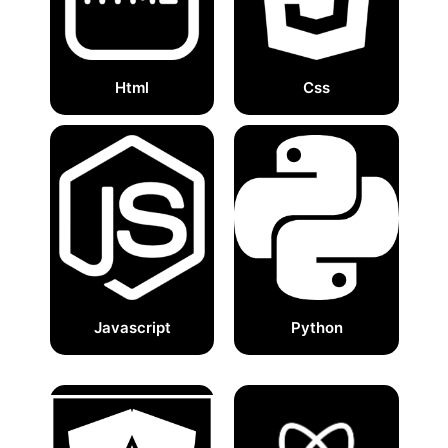
Html
Css
Javascript
Python