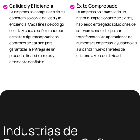
Calidad y Eficiencia
Éxito Comprobado
La empresa se enorgullece de su
La empresa ha acumulado un
compromiso con la calidad y la
historial impresionante de éxitos,
eficiencia. Cada línea de código
habiendo entregado soluciones de
escrita y cada diseño creado se
software a medida que han
somete a rigurosas pruebas y
transformado las operaciones de
controles de calidad para
numerosas empresas, ayudándolas
garantizar la entrega de un
a alcanzar nuevos niveles de
producto final sin errores y
eficiencia y productividad.
altamente confiable.
Industrias de