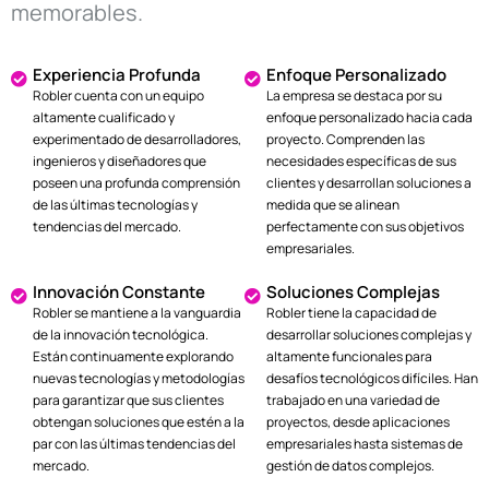
memorables.
Experiencia Profunda
Enfoque Personalizado
Robler cuenta con un equipo
La empresa se destaca por su
altamente cualificado y
enfoque personalizado hacia cada
experimentado de desarrolladores,
proyecto. Comprenden las
ingenieros y diseñadores que
necesidades específicas de sus
poseen una profunda comprensión
clientes y desarrollan soluciones a
de las últimas tecnologías y
medida que se alinean
tendencias del mercado.
perfectamente con sus objetivos
empresariales.
Innovación Constante
Soluciones Complejas
Robler se mantiene a la vanguardia
Robler tiene la capacidad de
de la innovación tecnológica.
desarrollar soluciones complejas y
Están continuamente explorando
altamente funcionales para
nuevas tecnologías y metodologías
desafíos tecnológicos difíciles. Han
para garantizar que sus clientes
trabajado en una variedad de
obtengan soluciones que estén a la
proyectos, desde aplicaciones
par con las últimas tendencias del
empresariales hasta sistemas de
mercado.
gestión de datos complejos.