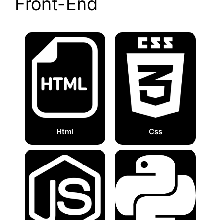
Front-End
Html
Css