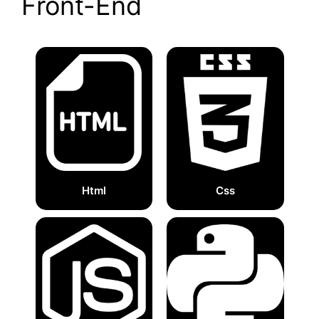
Front-End
Html
Css