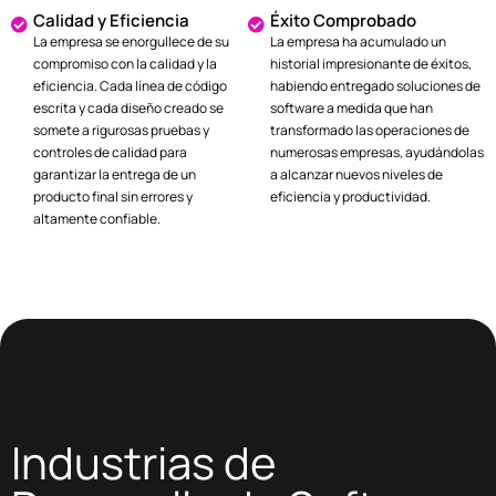
Calidad y Eficiencia
Éxito Comprobado
La empresa se enorgullece de su
La empresa ha acumulado un
compromiso con la calidad y la
historial impresionante de éxitos,
eficiencia. Cada línea de código
habiendo entregado soluciones de
escrita y cada diseño creado se
software a medida que han
somete a rigurosas pruebas y
transformado las operaciones de
controles de calidad para
numerosas empresas, ayudándolas
garantizar la entrega de un
a alcanzar nuevos niveles de
producto final sin errores y
eficiencia y productividad.
altamente confiable.
Industrias de