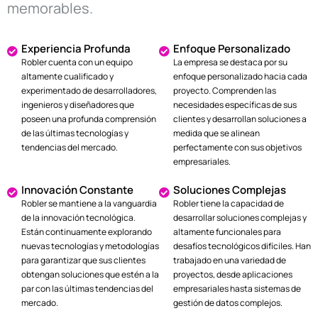
memorables.
Experiencia Profunda
Enfoque Personalizado
Robler cuenta con un equipo
La empresa se destaca por su
altamente cualificado y
enfoque personalizado hacia cada
experimentado de desarrolladores,
proyecto. Comprenden las
ingenieros y diseñadores que
necesidades específicas de sus
poseen una profunda comprensión
clientes y desarrollan soluciones a
de las últimas tecnologías y
medida que se alinean
tendencias del mercado.
perfectamente con sus objetivos
empresariales.
Innovación Constante
Soluciones Complejas
Robler se mantiene a la vanguardia
Robler tiene la capacidad de
de la innovación tecnológica.
desarrollar soluciones complejas y
Están continuamente explorando
altamente funcionales para
nuevas tecnologías y metodologías
desafíos tecnológicos difíciles. Han
para garantizar que sus clientes
trabajado en una variedad de
obtengan soluciones que estén a la
proyectos, desde aplicaciones
par con las últimas tendencias del
empresariales hasta sistemas de
mercado.
gestión de datos complejos.