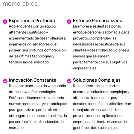
memorables.
Experiencia Profunda
Enfoque Personalizado
Robler cuenta con un equipo
La empresa se destaca por su
altamente cualificado y
enfoque personalizado hacia cada
experimentado de desarrolladores,
proyecto. Comprenden las
ingenieros y diseñadores que
necesidades específicas de sus
poseen una profunda comprensión
clientes y desarrollan soluciones a
de las últimas tecnologías y
medida que se alinean
tendencias del mercado.
perfectamente con sus objetivos
empresariales.
Innovación Constante
Soluciones Complejas
Robler se mantiene a la vanguardia
Robler tiene la capacidad de
de la innovación tecnológica.
desarrollar soluciones complejas y
Están continuamente explorando
altamente funcionales para
nuevas tecnologías y metodologías
desafíos tecnológicos difíciles. Han
para garantizar que sus clientes
trabajado en una variedad de
obtengan soluciones que estén a la
proyectos, desde aplicaciones
par con las últimas tendencias del
empresariales hasta sistemas de
mercado.
gestión de datos complejos.