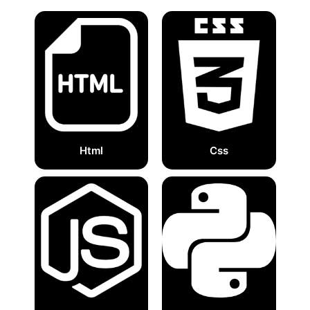
Html
Css