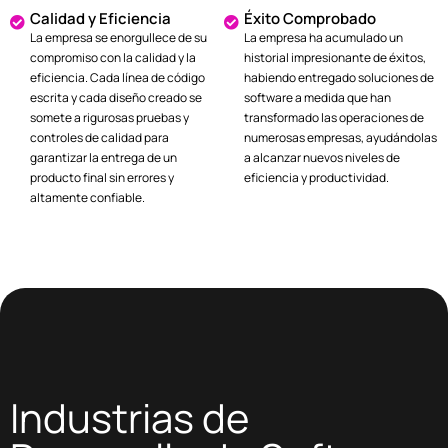
Calidad y Eficiencia
Éxito Comprobado
La empresa se enorgullece de su
La empresa ha acumulado un
compromiso con la calidad y la
historial impresionante de éxitos,
eficiencia. Cada línea de código
habiendo entregado soluciones de
escrita y cada diseño creado se
software a medida que han
somete a rigurosas pruebas y
transformado las operaciones de
controles de calidad para
numerosas empresas, ayudándolas
garantizar la entrega de un
a alcanzar nuevos niveles de
producto final sin errores y
eficiencia y productividad.
altamente confiable.
Industrias de