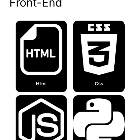
Front-End
Html
Css