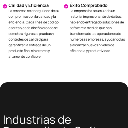
Calidad y Eficiencia
Éxito Comprobado
La empresa se enorgullece de su
La empresa ha acumulado un
compromiso con la calidad y la
historial impresionante de éxitos,
eficiencia. Cada línea de código
habiendo entregado soluciones de
escrita y cada diseño creado se
software a medida que han
somete a rigurosas pruebas y
transformado las operaciones de
controles de calidad para
numerosas empresas, ayudándolas
garantizar la entrega de un
a alcanzar nuevos niveles de
producto final sin errores y
eficiencia y productividad.
altamente confiable.
Industrias de