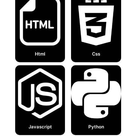
Html
Css
Javascript
Python