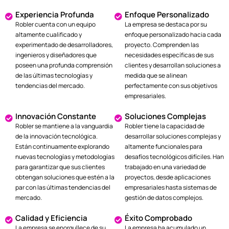
Experiencia Profunda
Enfoque Personalizado
Robler cuenta con un equipo
La empresa se destaca por su
altamente cualificado y
enfoque personalizado hacia cada
experimentado de desarrolladores,
proyecto. Comprenden las
ingenieros y diseñadores que
necesidades específicas de sus
poseen una profunda comprensión
clientes y desarrollan soluciones a
de las últimas tecnologías y
medida que se alinean
tendencias del mercado.
perfectamente con sus objetivos
empresariales.
Innovación Constante
Soluciones Complejas
Robler se mantiene a la vanguardia
Robler tiene la capacidad de
de la innovación tecnológica.
desarrollar soluciones complejas y
Están continuamente explorando
altamente funcionales para
nuevas tecnologías y metodologías
desafíos tecnológicos difíciles. Han
para garantizar que sus clientes
trabajado en una variedad de
obtengan soluciones que estén a la
proyectos, desde aplicaciones
par con las últimas tendencias del
empresariales hasta sistemas de
mercado.
gestión de datos complejos.
Calidad y Eficiencia
Éxito Comprobado
La empresa se enorgullece de su
La empresa ha acumulado un