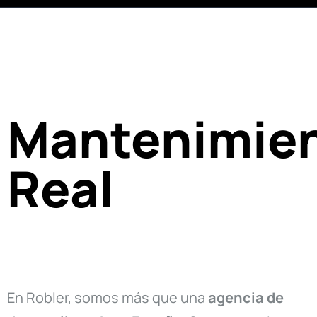
Mantenimien
Real
En Robler, somos más que una
agencia de