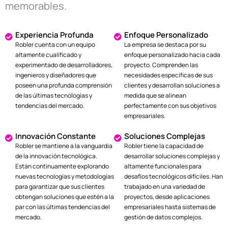
memorables.
Experiencia Profunda
Enfoque Personalizado
Robler cuenta con un equipo
La empresa se destaca por su
altamente cualificado y
enfoque personalizado hacia cada
experimentado de desarrolladores,
proyecto. Comprenden las
ingenieros y diseñadores que
necesidades específicas de sus
poseen una profunda comprensión
clientes y desarrollan soluciones a
de las últimas tecnologías y
medida que se alinean
tendencias del mercado.
perfectamente con sus objetivos
empresariales.
Innovación Constante
Soluciones Complejas
Robler se mantiene a la vanguardia
Robler tiene la capacidad de
de la innovación tecnológica.
desarrollar soluciones complejas y
Están continuamente explorando
altamente funcionales para
nuevas tecnologías y metodologías
desafíos tecnológicos difíciles. Han
para garantizar que sus clientes
trabajado en una variedad de
obtengan soluciones que estén a la
proyectos, desde aplicaciones
par con las últimas tendencias del
empresariales hasta sistemas de
mercado.
gestión de datos complejos.