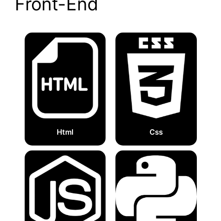
Front-End
Html
Css