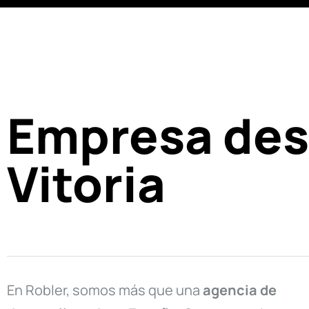
Empresa desa
Vitoria
En Robler, somos más que una
agencia de