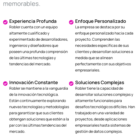
memorables.
Experiencia Profunda
Enfoque Personalizado
Robler cuenta con un equipo
La empresa se destaca por su
altamente cualificado y
enfoque personalizado hacia cada
experimentado de desarrolladores,
proyecto. Comprenden las
ingenieros y diseñadores que
necesidades específicas de sus
poseen una profunda comprensión
clientes y desarrollan soluciones a
de las últimas tecnologías y
medida que se alinean
tendencias del mercado.
perfectamente con sus objetivos
empresariales.
Innovación Constante
Soluciones Complejas
Robler se mantiene a la vanguardia
Robler tiene la capacidad de
de la innovación tecnológica.
desarrollar soluciones complejas y
Están continuamente explorando
altamente funcionales para
nuevas tecnologías y metodologías
desafíos tecnológicos difíciles. Han
para garantizar que sus clientes
trabajado en una variedad de
obtengan soluciones que estén a la
proyectos, desde aplicaciones
par con las últimas tendencias del
empresariales hasta sistemas de
mercado.
gestión de datos complejos.