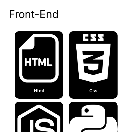
Front-End
Html
Css