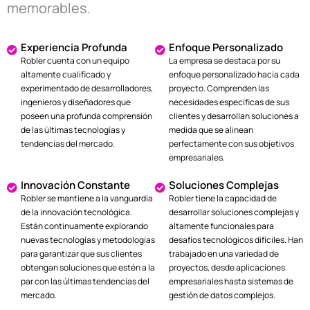
memorables.
Experiencia Profunda
Enfoque Personalizado
Robler cuenta con un equipo
La empresa se destaca por su
altamente cualificado y
enfoque personalizado hacia cada
experimentado de desarrolladores,
proyecto. Comprenden las
ingenieros y diseñadores que
necesidades específicas de sus
poseen una profunda comprensión
clientes y desarrollan soluciones a
de las últimas tecnologías y
medida que se alinean
tendencias del mercado.
perfectamente con sus objetivos
empresariales.
Innovación Constante
Soluciones Complejas
Robler se mantiene a la vanguardia
Robler tiene la capacidad de
de la innovación tecnológica.
desarrollar soluciones complejas y
Están continuamente explorando
altamente funcionales para
nuevas tecnologías y metodologías
desafíos tecnológicos difíciles. Han
para garantizar que sus clientes
trabajado en una variedad de
obtengan soluciones que estén a la
proyectos, desde aplicaciones
par con las últimas tendencias del
empresariales hasta sistemas de
mercado.
gestión de datos complejos.