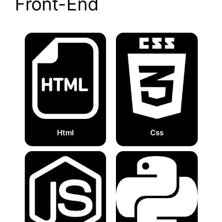
Front-End
Html
Css