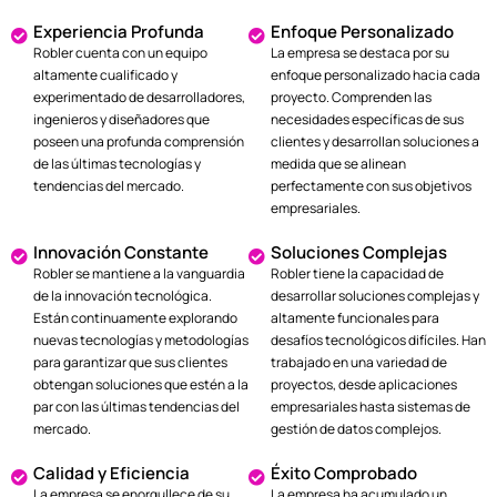
Experiencia Profunda
Enfoque Personalizado
Robler cuenta con un equipo
La empresa se destaca por su
altamente cualificado y
enfoque personalizado hacia cada
experimentado de desarrolladores,
proyecto. Comprenden las
ingenieros y diseñadores que
necesidades específicas de sus
poseen una profunda comprensión
clientes y desarrollan soluciones a
de las últimas tecnologías y
medida que se alinean
tendencias del mercado.
perfectamente con sus objetivos
empresariales.
Innovación Constante
Soluciones Complejas
Robler se mantiene a la vanguardia
Robler tiene la capacidad de
de la innovación tecnológica.
desarrollar soluciones complejas y
Están continuamente explorando
altamente funcionales para
nuevas tecnologías y metodologías
desafíos tecnológicos difíciles. Han
para garantizar que sus clientes
trabajado en una variedad de
obtengan soluciones que estén a la
proyectos, desde aplicaciones
par con las últimas tendencias del
empresariales hasta sistemas de
mercado.
gestión de datos complejos.
Calidad y Eficiencia
Éxito Comprobado
La empresa se enorgullece de su
La empresa ha acumulado un