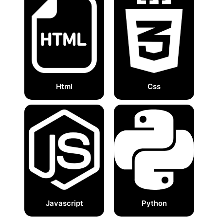
Html
Css
Javascript
Python