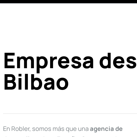
Empresa desa
Bilbao
En Robler, somos más que una
agencia de