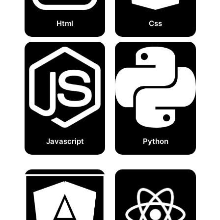
Html
Css
Javascript
Python