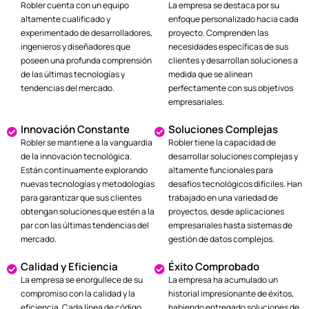
Robler cuenta con un equipo
La empresa se destaca por su
altamente cualificado y
enfoque personalizado hacia cada
experimentado de desarrolladores,
proyecto. Comprenden las
ingenieros y diseñadores que
necesidades específicas de sus
poseen una profunda comprensión
clientes y desarrollan soluciones a
de las últimas tecnologías y
medida que se alinean
tendencias del mercado.
perfectamente con sus objetivos
empresariales.
Innovación Constante
Soluciones Complejas
Robler se mantiene a la vanguardia
Robler tiene la capacidad de
de la innovación tecnológica.
desarrollar soluciones complejas y
Están continuamente explorando
altamente funcionales para
nuevas tecnologías y metodologías
desafíos tecnológicos difíciles. Han
para garantizar que sus clientes
trabajado en una variedad de
obtengan soluciones que estén a la
proyectos, desde aplicaciones
par con las últimas tendencias del
empresariales hasta sistemas de
mercado.
gestión de datos complejos.
Calidad y Eficiencia
Éxito Comprobado
La empresa se enorgullece de su
La empresa ha acumulado un
compromiso con la calidad y la
historial impresionante de éxitos,
eficiencia. Cada línea de código
habiendo entregado soluciones de