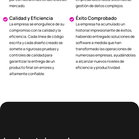
mercado.
gestión de datos complejos.
Calidad y Eficiencia
Éxito Comprobado
La empresa se enorgullece de su
La empresa ha acumulado un
compromiso con la calidad y la
historial impresionante de éxitos,
eficiencia. Cada línea de código
habiendo entregado soluciones de
escrita y cada diseño creado se
software a medida que han
somete a rigurosas pruebas y
transformado las operaciones de
controles de calidad para
numerosas empresas, ayudándolas
garantizar la entrega de un
a alcanzar nuevos niveles de
producto final sin errores y
eficiencia y productividad.
altamente confiable.