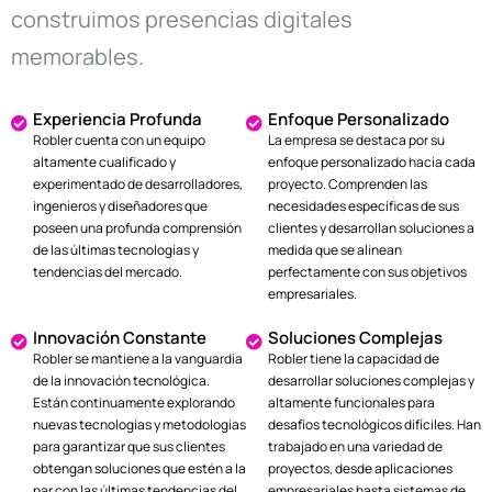
construimos presencias digitales
memorables.
Experiencia Profunda
Enfoque Personalizado
Robler cuenta con un equipo
La empresa se destaca por su
altamente cualificado y
enfoque personalizado hacia cada
experimentado de desarrolladores,
proyecto. Comprenden las
ingenieros y diseñadores que
necesidades específicas de sus
poseen una profunda comprensión
clientes y desarrollan soluciones a
de las últimas tecnologías y
medida que se alinean
tendencias del mercado.
perfectamente con sus objetivos
empresariales.
Innovación Constante
Soluciones Complejas
Robler se mantiene a la vanguardia
Robler tiene la capacidad de
de la innovación tecnológica.
desarrollar soluciones complejas y
Están continuamente explorando
altamente funcionales para
nuevas tecnologías y metodologías
desafíos tecnológicos difíciles. Han
para garantizar que sus clientes
trabajado en una variedad de
obtengan soluciones que estén a la
proyectos, desde aplicaciones
par con las últimas tendencias del
empresariales hasta sistemas de