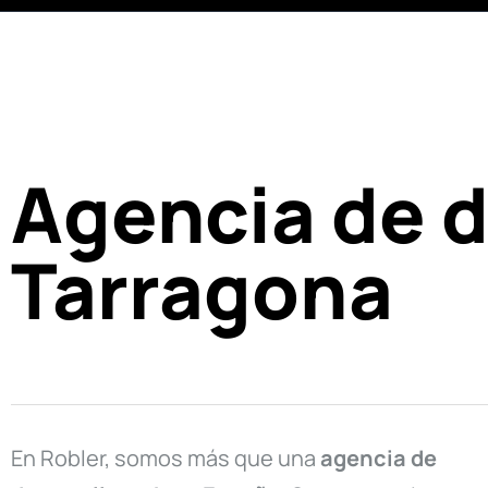
Agencia de d
Tarragona
En Robler, somos más que una
agencia de