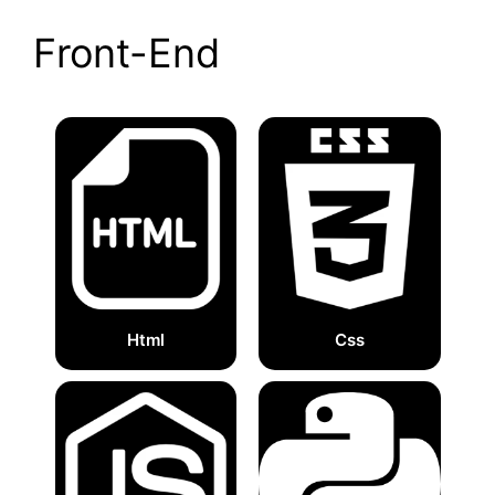
Front-End
Html
Css