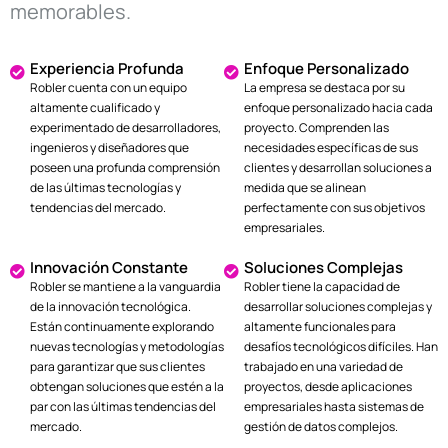
memorables.
Experiencia Profunda
Enfoque Personalizado
Robler cuenta con un equipo
La empresa se destaca por su
altamente cualificado y
enfoque personalizado hacia cada
experimentado de desarrolladores,
proyecto. Comprenden las
ingenieros y diseñadores que
necesidades específicas de sus
poseen una profunda comprensión
clientes y desarrollan soluciones a
de las últimas tecnologías y
medida que se alinean
tendencias del mercado.
perfectamente con sus objetivos
empresariales.
Innovación Constante
Soluciones Complejas
Robler se mantiene a la vanguardia
Robler tiene la capacidad de
de la innovación tecnológica.
desarrollar soluciones complejas y
Están continuamente explorando
altamente funcionales para
nuevas tecnologías y metodologías
desafíos tecnológicos difíciles. Han
para garantizar que sus clientes
trabajado en una variedad de
obtengan soluciones que estén a la
proyectos, desde aplicaciones
par con las últimas tendencias del
empresariales hasta sistemas de
mercado.
gestión de datos complejos.