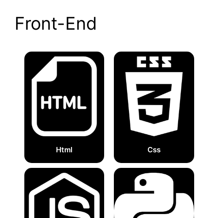
Front-End
Html
Css