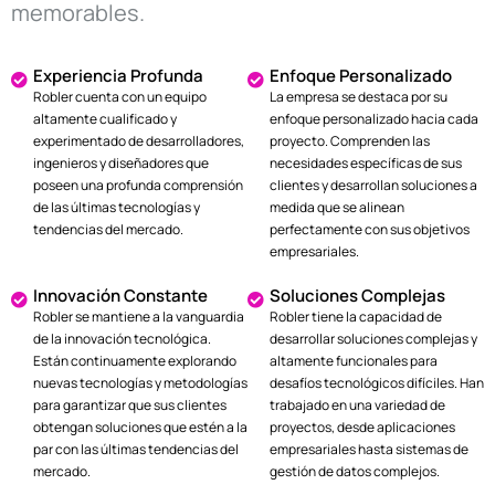
memorables.
Experiencia Profunda
Enfoque Personalizado
Robler cuenta con un equipo
La empresa se destaca por su
altamente cualificado y
enfoque personalizado hacia cada
experimentado de desarrolladores,
proyecto. Comprenden las
ingenieros y diseñadores que
necesidades específicas de sus
poseen una profunda comprensión
clientes y desarrollan soluciones a
de las últimas tecnologías y
medida que se alinean
tendencias del mercado.
perfectamente con sus objetivos
empresariales.
Innovación Constante
Soluciones Complejas
Robler se mantiene a la vanguardia
Robler tiene la capacidad de
de la innovación tecnológica.
desarrollar soluciones complejas y
Están continuamente explorando
altamente funcionales para
nuevas tecnologías y metodologías
desafíos tecnológicos difíciles. Han
para garantizar que sus clientes
trabajado en una variedad de
obtengan soluciones que estén a la
proyectos, desde aplicaciones
par con las últimas tendencias del
empresariales hasta sistemas de
mercado.
gestión de datos complejos.